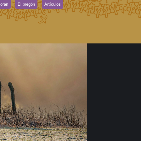
oran
El pregón
Artículos