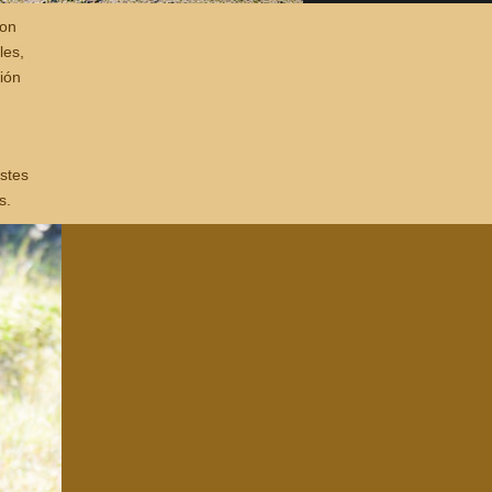
son
les,
ión
stes
s.