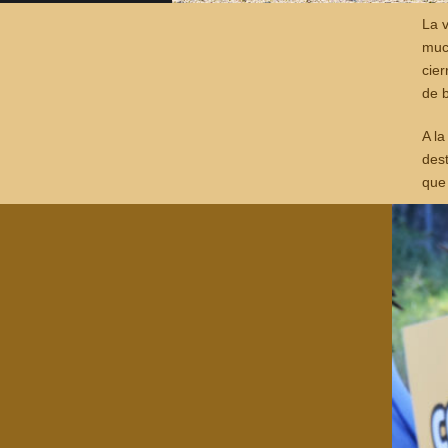
La 
muc
cie
de 
A la
des
que