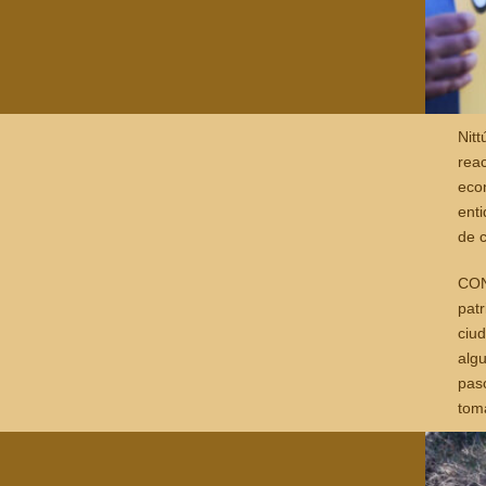
Nit
reac
eco
enti
de 
CON
patr
ciud
alg
paso
toma