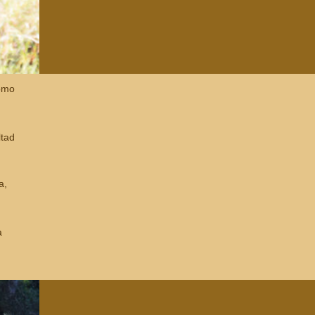
como
ltad
a,
a