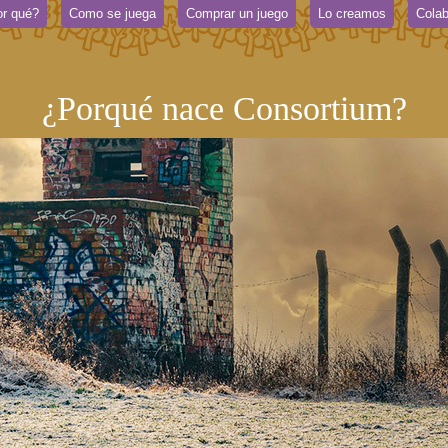
r qué?
Como se juega
Comprar un juego
Lo creamos
Colab
¿Porqué nace Consortium?